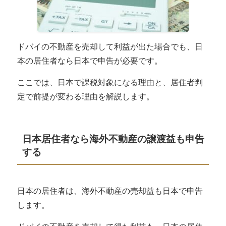
仲介手数料は譲渡費用として差し引ける
保有中の管理費やローン費用は同じようには
差し引けない
ドバイの不動産を売却して利益が出た場合でも、日
ドバイの不動産の所有期間と税率の関係
本の居住者なら日本で申告が必要です。
長期か短期かは売却した年の1月1日時点で分
かれる
ここでは、日本で課税対象になる理由と、居住者判
長期譲渡所得と短期譲渡所得の税率差
定で前提が変わる理由を解説します。
売却時期をずらすと税負担が変わる場合があ
る
ドバイの不動産を円換算で見たときの売却益
日本居住者なら海外不動産の譲渡益も申告
する
現地価格が上がっても円ベースの利益は小さく見
える場合がある
取得時と売却時の換算根拠が分かる記録を残
日本の居住者は、
海外不動産の売却益も日本で申告
す
します。
譲渡所得の申告前にそろえたい資料
取得時の資料は契約書と支払記録を中心にそ