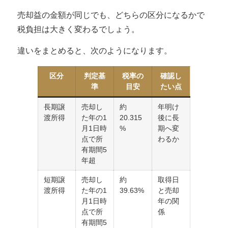
売却益の金額が同じでも、どちらの区分になるかで
税負担は大きく変わるでしょう。
違いをまとめると、次のようになります。
区分
判定基
税率の
確認し
準
目安
たい点
長期譲
売却し
約
年明け
渡所得
た年の1
20.315
後に長
月1日時
%
期へ変
点で所
わるか
有期間5
年超
短期譲
売却し
約
取得日
渡所得
た年の1
39.63%
と売却
月1日時
年の関
点で所
係
有期間5