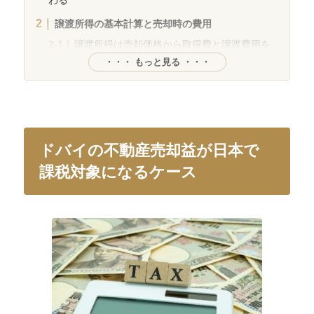
譲渡所得の基本計算と売却時の費用
譲渡所得は売却価格から取得費と譲渡費用を
差し引く
・・・ もっと見る ・・・
建物部分の取得費は減価償却を反映して見る
取得費が分からないときは売却額の5％で計算
する
売却損が出たときも同じようには扱えない
ドバイの不動産売却益が日本で
不動産の取得費に入る支出の範囲
課税対象になるケース
購入代金のほか手数料や契約関連費用も取得
費に含まれる
DLD登録料は取得費に反映できる支出として
見直したい
内装や設備工事は改良費にあたるかで扱いが
分かれる
ドバイの不動産売却時に差し引ける譲渡費用