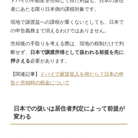
ドバイの不動産を売却して得た利益も、日本の居住
ろえる
者にあたる限り日本側の課税対象です。
不動産の売却時の資料は契約書と手数料明細を中
現地で譲渡益への課税が重くないとしても、日本で
心にそろえる
の申告義務まで消えるわけではありません。
資料が不足するときは再確認できる先を早め
に洗い出す
売却後の手取りを考える際は、現地の税制だけで判
断せず、
日本で譲渡所得として扱われる前提を先に
ドバイの不動産の売却益についてよくある質問
押さえる
必要があります。
Q1. ドバイで税金がかからなければ日本でも
申告しなくてよいですか？
【関連記事】
ドバイで家賃収入を得たら？日本の申
Q2. DLD登録料の明細がPDFデータしかない
告と売却時の税金について
ときも使えますか？
Q3. 共同名義で購入した場合は取得費をどう
考えますか？
日本での扱いは居住者判定によって前提が
Q4. 取得費の資料がどうしてもそろわないと
変わる
きはどうなりますか？
Q5. 住民票を外せば日本で課税されなくなり
ますか？