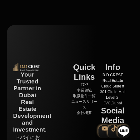
Quick
Info
Your
Links
D.D CREST
Trusted
Real Estate
TOP
Cloud Suite #
Partner in
事業領域
301,Circle Mall
Dubai
取扱物件一覧
Level 2,
Real
ニュースリリー
JVC,Dubai
ス
Estate
Social
会社概要
Development
Media
and
Investment.
ドバイにお