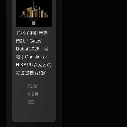
ドバイ不動産専
門誌「Gates
Dubai 2026」掲
載｜Christie’s・
HIKARUさんとの
独占提携も紹介
2026
年6月
3日