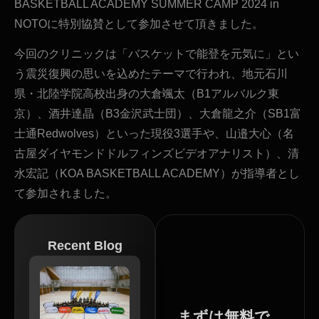
BASKETBALL ACADEMY SUMMER CAMP 2024 in
NOTOに特別協賛として参加させて頂きました。
今回のクリニックは「バスケットで能登を元気に」とい
う震災復興の思いを込めたテーマで行われ、地元石川
県・北陸学院高校出身の大倉颯太（B1アルバルク東
京）、酒井達晶（B3金沢武士団）、大倉龍之介（SB1富
士通Redwolves）といった現役3選手や、山邉大心（名
古屋ダイヤモンドドルフィンズビデオアナリスト）、清
水宏記（KOA BASKETBALL ACADEMY）が指導者とし
て参加されました。
Recent Blog
まずは無料で